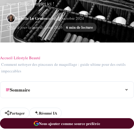
peau. Guide complet ici !
Isabelle Le Grufou
mardi 29 octobre 2024
6 min de lecture
Mis à jour le samedi 2 mai 2026
Accueil
›
Lifestyle Beauté
Comment nettoyer des pinceaux de maquillage : guide ultime pour des outils
›
impeccables
Sommaire
Partager
Résumé IA
Nous ajouter comme source préférée