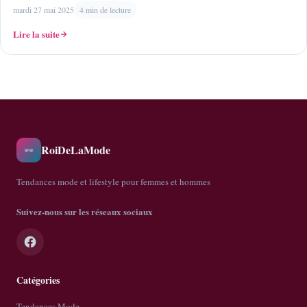
mardi 27 mai 2025
4 min de lecture
Lire la suite
RoiDeLaMode
🕶️
Tendances mode et lifestyle pour femmes et hommes
Suivez-nous sur les réseaux sociaux
Catégories
Tendances Mode