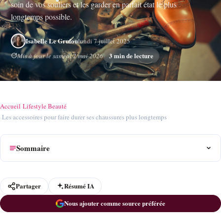
soin de vos souliers et les garder en parfait état le plus
longtemps possible.
Isabelle Le Grufou
lundi 7 juillet 2025
3 min de lecture
Mis à jour le samedi 2 mai 2026
Accueil
›
Lifestyle Beauté
›
Les accessoires pour faire durer ses chaussures plus longtemps
Sommaire
Partager
Résumé IA
Nous ajouter comme source préférée