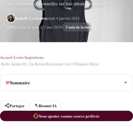
mes réflexions personnelles sur leur attrait indéniable.
Isabelle Le Grufou
jeudi 4 janvier 2024
3 min de lecture
Mis à jour le samedi 2 mai 2026
Accueil
›
Looks Inspirations
›
Robe Année 60 : Un Retour Envoûtant vers l’Élégance Rétro
Sommaire
Partager
Résumé IA
Nous ajouter comme source préférée