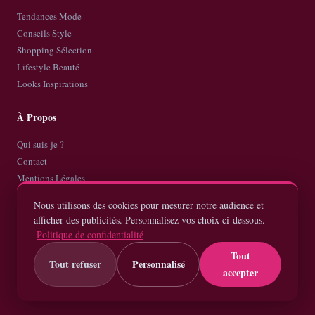
Tendances Mode
Conseils Style
Shopping Sélection
Lifestyle Beauté
Looks Inspirations
À Propos
Qui suis-je ?
Contact
Mentions Légales
Politique de Confidentialité
Nous utilisons des cookies pour mesurer notre audience et
Plan de site
afficher des publicités. Personnalisez vos choix ci-dessous.
Politique de confidentialité
Tout
Tout refuser
Personnalisé
accepter
© 2026
RoiDeLaMode
— Tous droits réservés
Votre style, vos règles, votre mode à vous.