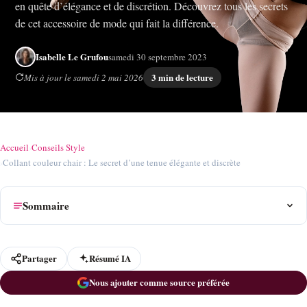
en quête d’élégance et de discrétion. Découvrez tous les secrets
de cet accessoire de mode qui fait la différence.
Isabelle Le Grufou
samedi 30 septembre 2023
3 min de lecture
Mis à jour le samedi 2 mai 2026
Accueil
›
Conseils Style
›
Collant couleur chair : Le secret d’une tenue élégante et discrète
Sommaire
Partager
Résumé IA
Nous ajouter comme source préférée